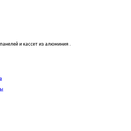
анелей и кассет из алюминия .
а
сы