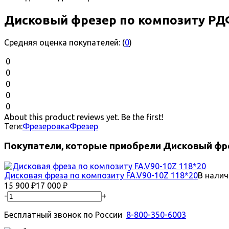
Дисковый фрезер по композиту РД
Средняя оценка покупателей:
(
0
)
0
0
0
0
0
About this product reviews yet. Be the first!
Теги:
Фрезеровка
Фрезер
Покупатели, которые приобрели Дисковый фр
Дисковая фреза по композиту FA.V90-10Z 118*20
В налич
15 900
₽
17 000
₽
-
+
Бесплатный звонок по России
8-800-350-6003