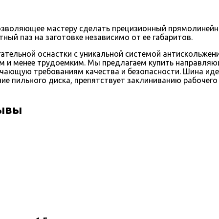
озволяющее мастеру сделать п
рецизионный прямолинейны
атный
паз
на заготовке
независимо от ее габаритов
.
гательной оснастки
с уникальной системой антискольжен
м и менее трудоемким.
Мы предлагаем купить направля
чающую требованиям качества и безопасности. Шина
иде
ние пильного диска
, препятствует заклиниванию рабочего
зывы