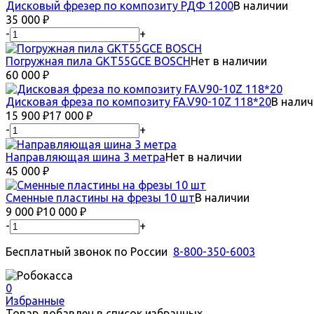
Дисковый фрезер по композиту РДФ 1200
В наличии
35 000
₽
-
+
Погружная пила GKT55GCE BOSCH
Нет в наличии
60 000
₽
Дисковая фреза по композиту FA.V90-10Z 118*20
В налич
15 900
₽
17 000
₽
-
+
Направляющая шина 3 метра
Нет в наличии
45 000
₽
Сменные пластины на фрезы 10 шт
В наличии
9 000
₽
10 000
₽
-
+
Бесплатный звонок по России
8-800-350-6003
0
Избранные
Товар добавлен в список избранных