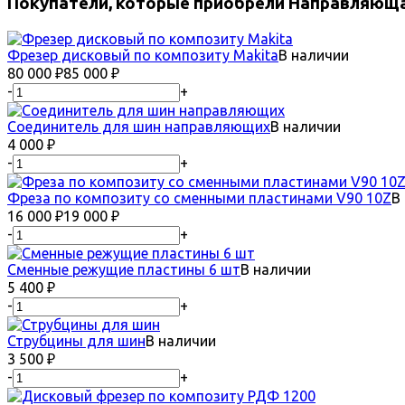
Покупатели, которые приобрели Направляющая
Фрезер дисковый по композиту Makita
В наличии
80 000
₽
85 000
₽
-
+
Соединитель для шин направляющих
В наличии
4 000
₽
-
+
Фреза по композиту со сменными пластинами V90 10Z
В
16 000
₽
19 000
₽
-
+
Сменные режущие пластины 6 шт
В наличии
5 400
₽
-
+
Струбцины для шин
В наличии
3 500
₽
-
+