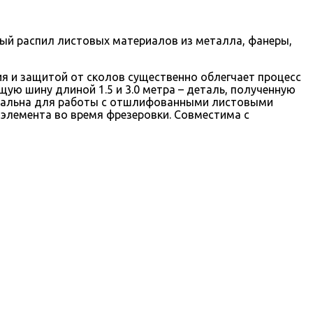
й распил листовых материалов из металла, фанеры,
ия
и защитой от сколов
существенно облегчает процесс
ющую шину
длиной 1.5 и 3.0 метра
– деталь, полученную
альна для
работы с отшлифованными
листовы
ми
 элемента во время фрезеровки
.
Совместима с