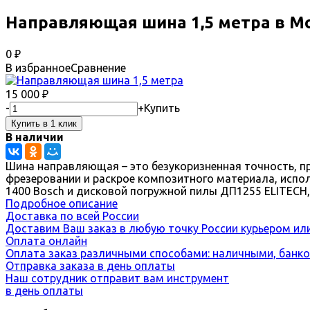
Направляющая шина 1,5 метра в М
0
₽
В избранное
Сравнение
15 000
₽
-
+
Купить
В наличии
Шина направляющая – это безукоризненная точность, п
фрезеровании и раскрое композитного материала, исп
1400 Вosch и дисковой погружной пилы ДП1255 ELITECH,
Подробное описание
Доставка по всей России
Доставим Ваш заказ в любую точку России курьером ил
Оплата онлайн
Оплата заказ различными способами: наличными, банко
Отправка заказа в день оплаты
Наш сотрудник отправит вам инструмент
в день оплаты