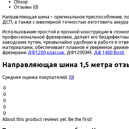
Обзор
Отзывы
(0)
Направляющая шина – оригинальное приспособление, п
ДСП,
а также
с ювелирной точностью
изготовить
аккур
Использование простой и прочной к
онструкци
и
в спомо
профессиональной фрезеровки, делает его бездефектны
заводским путем, чрезвычайно удобную
в работе
и отве
материал
ами
,
обеспечивает плавное и уверенное движе
фрезерами
ДФ1200 классик
, ДФ1200ЭМ,
Дф 1400 Bosh
.
Направляющая шина 1,5 метра от
Средняя оценка покупателей:
(
0
)
0
0
0
0
0
About this product reviews yet. Be the first!